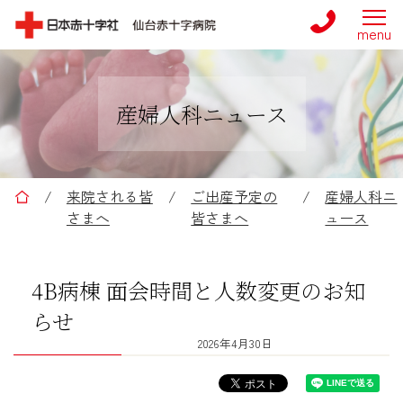
産婦人科ニュース
仙台赤十字病院
/
来院される皆
/
ご出産予定の
/
産婦人科ニ
さまへ
皆さまへ
ュース
4B病棟 面会時間と人数変更のお知
らせ
2026年4月30日