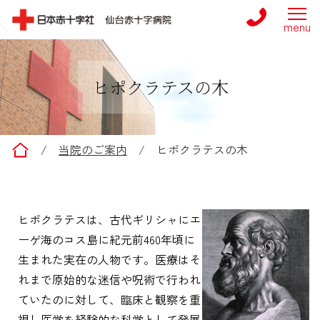
ヒポクラテスの木
仙台赤十字病院
/
当院のご案内
/
ヒポクラテスの木
ヒポクラテスは、古代ギリシャにエ
ーゲ海のコス島に紀元前460年頃に
生まれた実在の人物です。医療はそ
れまで原始的な迷信や呪術で行われ
ていたのに対して、臨床と観察を重
視し医学を経験的な科学として発展