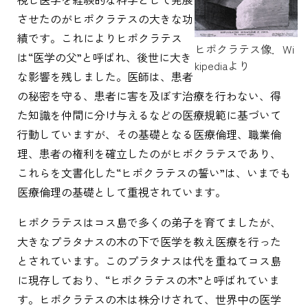
させたのがヒポクラテスの大きな功
績です。これによりヒポクラテス
ヒポクラテス像．Wi
は“医学の父”と呼ばれ、後世に大き
kipediaより
な影響を残しました。医師は、患者
の秘密を守る、患者に害を及ぼす治療を行わない、得
た知識を仲間に分け与えるなどの医療規範に基づいて
行動していますが、その基礎となる医療倫理、職業倫
理、患者の権利を確立したのがヒポクラテスであり、
これらを文書化した“ヒポクラテスの誓い”は、いまでも
医療倫理の基礎として重視されています。
ヒポクラテスはコス島で多くの弟子を育てましたが、
大きなプラタナスの木の下で医学を教え医療を行った
とされています。このプラタナスは代を重ねてコス島
に現存しており、“ヒポクラテスの木”と呼ばれていま
す。ヒポクラテスの木は株分けされて、世界中の医学