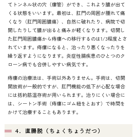
てトンネル状の穴（瘻管）ができ、これより膿が出て
くる状態をいいます。最初は、肛門の周囲が腫れて痛
くなり（肛門周囲膿瘍）、自然に破れたり、病院で切
開したりして膿が出ると痛みが軽くなります。切開し
た肛門周囲膿瘍から痔瘻への移行するのは1/3程度とさ
れています。痔瘻になると、治ったり悪くなったりを
繰り返すようになります。炎症性腸疾患のひとつのク
ローン病でも合併しやすい病気です。
痔瘻の治療法は、手術以外ありません。手術は、切開
開放術が一般的ですが、肛門機能の低下が心配な場合
には括約筋温存術が用いられます。治りにくい場合に
は、シートン手術（痔瘻にゴム紐をとおす）で時間を
かけて治療することもあります。
4．直腸脱（ちょくちょうだつ）