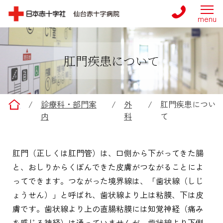
肛門疾患について
仙台赤十字病院
/
診療科・部門案
/
外
/
肛門疾患につい
内
科
て
肛門（正しくは肛門管）は、口側から下がってきた腸
と、おしりからくぼんできた皮膚がつながることによ
ってできます。つながった境界線は、「歯状線（しじ
ょうせん）」と呼ばれ、歯状線より上は粘膜、下は皮
膚です。歯状線より上の直腸粘膜には知覚神経（痛み
を感じる神経）は通っていませんが、歯状線より下側