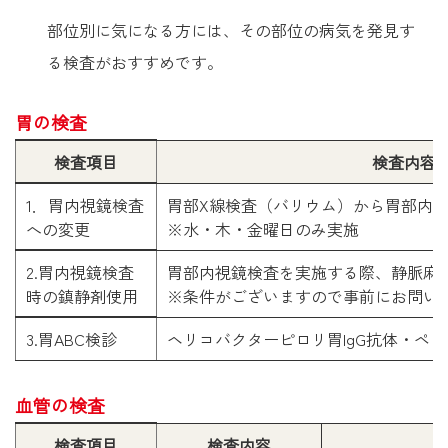
部位別に気になる方には、その部位の病気を発見す
る検査がおすすめです。
胃の検査
検査項目
検査内容
1．胃内視鏡検査
胃部X線検査（バリウム）から胃部内鏡
への変更
※水・木・金曜日のみ実施
2.胃内視鏡検査
胃部内視鏡検査を実施する際、静脈麻酔
時の鎮静剤使用
※条件がございますので事前にお問い
3.胃ABC検診
ヘリコバクターピロリ胃IgG抗体・ペ
血管の検査
検査項目
検査内容