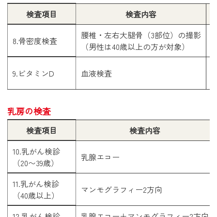
検査項目
検査内容
腰椎・左右大腿骨（3部位）の撮影

8.骨密度検査
（男性は40歳以上の方が対象）
9.ビタミンD
血液検査
乳房の検査
検査項目
検査内容
10.乳がん検診

乳腺エコー
（20〜39歳）
11.乳がん検診

マンモグラフィー2方向
（40歳以上）
12.乳がん検診
乳腺エコー＋マンモグラフィー2方向