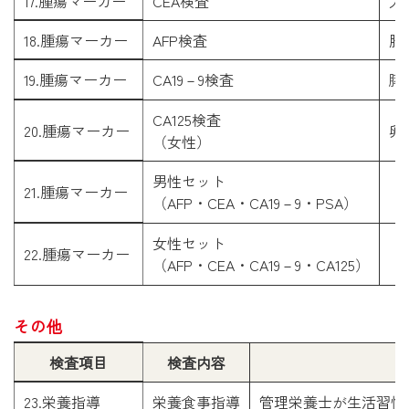
17.腫瘍マーカー
CEA検査
大
18.腫瘍マーカー
AFP検査
肝
19.腫瘍マーカー
CA19－9検査
膵
CA125検査

20.腫瘍マーカー
（女性）
男性セット

21.腫瘍マーカー
（AFP・CEA・CA19－9・PSA）
女性セット

22.腫瘍マーカー
（AFP・CEA・CA19－9・CA125）
その他
検査項目
検査内容
23.栄養指導
栄養食事指導
管理栄養士が生活習慣