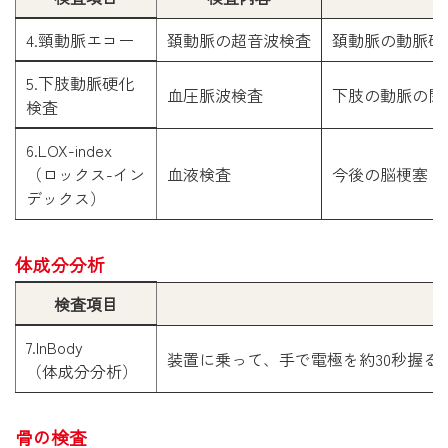
4.頸動脈エコー
頚動脈の超音波検査
頚動脈の動脈硬
5.下肢動脈硬化
血圧脈波検査
下肢の動脈の閉
検査
6.LOX-index

（ロックス-イン
血液検査
今後の脳梗塞・
デックス）
体成分分析
検査項目
7.InBody

装置に乗って、手で電極を約30秒握
（体成分分析）
骨の検査